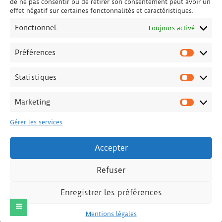
de ne pas consentir ou de retirer son consentement peut avoir un
effet négatif sur certaines fonctonnalités et caractéristiques.
Fonctionnel
Toujours activé
Préférences
Préfére
Statistiques
Statisti
Marketing
Marketi
Gérer les services
Accepter
Refuser
© Copyright Matthieu JOLY - textes et images
(
freepik
-
depositphotos
) - All right reserved.
Enregistrer les préférences
Mentions légales
WordPress
Business Press Pro
Theme
Mentions légales